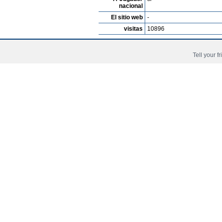
nacional
El sitio web
-
visitas
10896
2021:
Daniel Jebbison
ist U-18 Nationalsp
Tell your f
2021:
Dan Jebbison
steht in der U 19 Eng
2022:
Daniel Jebbison
ist U-20 Nationalsp
2023:
Daniel Jebbison
ist A-Nationalspiel
Video de futbol Daniel David Jebbison: