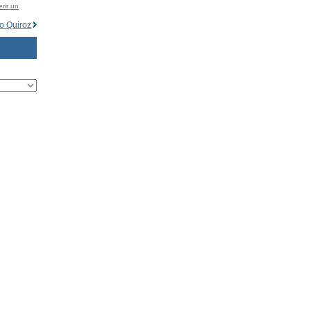
rir un
o Quiroz