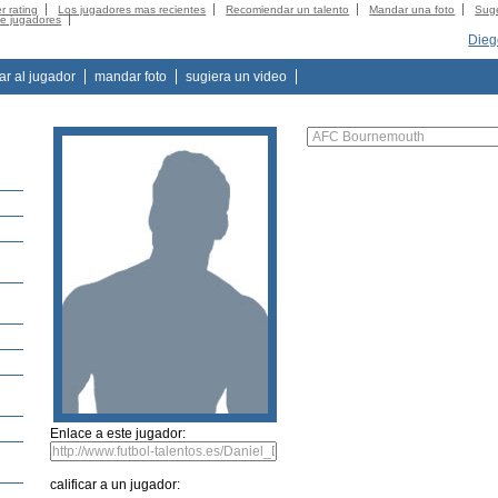
r rating
Los jugadores mas recientes
Recomiendar un talento
Mandar una foto
Suge
de jugadores
Dieg
tar al jugador
mandar foto
sugiera un video
Enlace a este jugador:
calificar a un jugador: