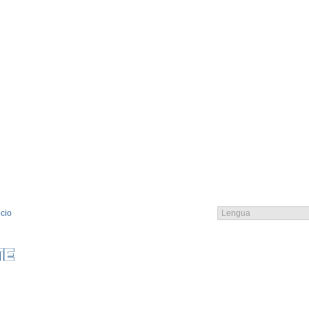
cio
EMBRO
CATALOGO
CONTACTO
CONTACTO
CGC
LOGIN