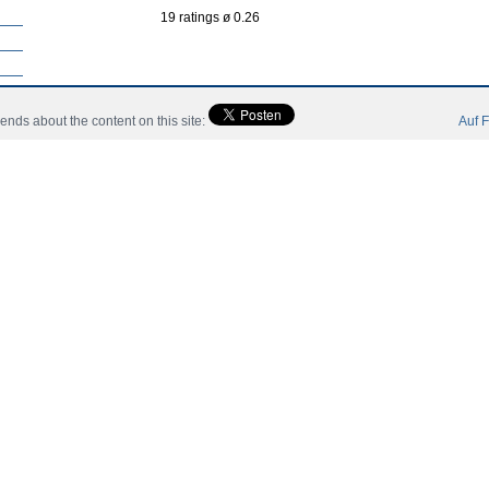
19 ratings ø 0.26
ieler für England.
riends about the content on this site:
Auf F
land's (England national under 19 football team).
ieler für England.
er für Kanada.