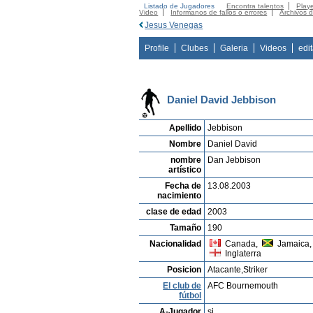
Listado de Jugadores
Encontra talentos
Playe
Video
Informanos de fallos o errores
Archivos 
Jesus Venegas
Profile
Clubes
Galeria
Videos
edi
Daniel David Jebbison
Apellido
Jebbison
Nombre
Daniel David
nombre
Dan Jebbison
artístico
Fecha de
13.08.2003
nacimiento
clase de edad
2003
Tamaño
190
Nacionalidad
Canada,
Jamaica,
Inglaterra
Posicion
Atacante,Striker
El club de
AFC Bournemouth
fútbol
A-Jugador
si