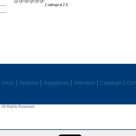
2 ratings ø 2.5
Inicio
Noticias
Jugadores
Miembro
Catalogo
Con
 All Rights Reserved.
aw