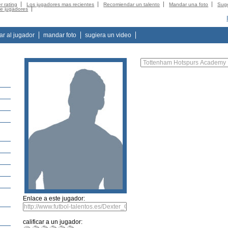
r rating
Los jugadores mas recientes
Recomiendar un talento
Mandar una foto
Suge
de jugadores
tar al jugador
mandar foto
sugiera un video
Enlace a este jugador:
calificar a un jugador: