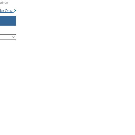
rir un
Ike Orazi