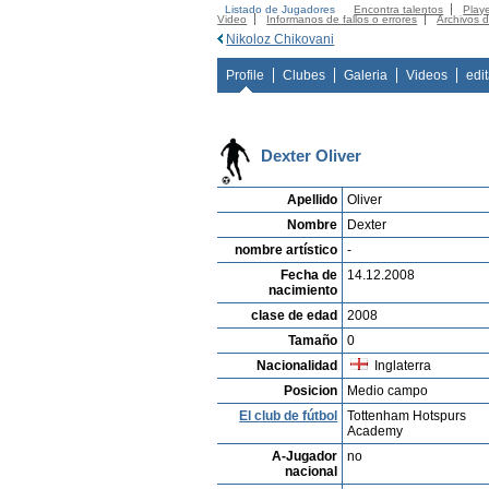
Listado de Jugadores
Encontra talentos
Playe
Video
Informanos de fallos o errores
Archivos 
Nikoloz Chikovani
Profile
Clubes
Galeria
Videos
edi
Dexter Oliver
Apellido
Oliver
Nombre
Dexter
nombre artístico
-
Fecha de
14.12.2008
nacimiento
clase de edad
2008
Tamaño
0
Nacionalidad
Inglaterra
Posicion
Medio campo
El club de fútbol
Tottenham Hotspurs
Academy
A-Jugador
no
nacional