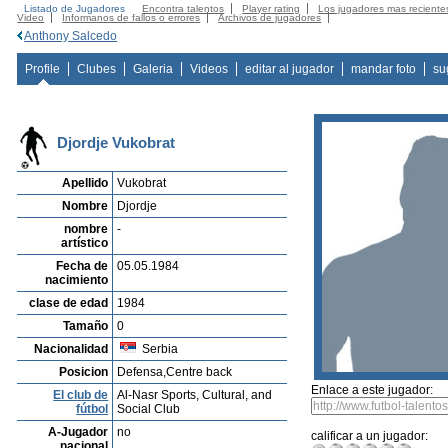
Listado de Jugadores
Encontra talentos
Player rating
Los jugadores mas reciente
Video
Informanos de fallos o errores
Archivos de jugadores
Anthony Salcedo
Profile
Clubes
Galeria
Videos
editar al jugador
mandar foto
su
Djordje Vukobrat
Apellido
Vukobrat
Nombre
Djordje
nombre
-
artístico
Fecha de
05.05.1984
nacimiento
clase de edad
1984
Tamaño
0
Nacionalidad
Serbia
Posicion
Defensa,Centre back
Enlace a este jugador:
El club de
Al-Nasr Sports, Cultural, and
fútbol
Social Club
A-Jugador
no
calificar a un jugador:
nacional