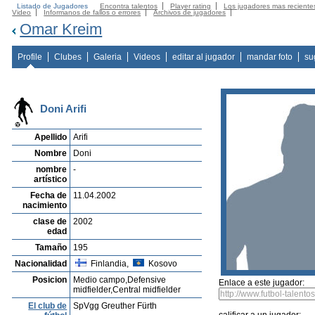
Listado de Jugadores
Encontra talentos
Player rating
Los jugadores mas reciente
Video
Informanos de fallos o errores
Archivos de jugadores
Omar Kreim
Profile
Clubes
Galeria
Videos
editar al jugador
mandar foto
su
Doni Arifi
Apellido
Arifi
Nombre
Doni
nombre
-
artístico
Fecha de
11.04.2002
nacimiento
clase de
2002
edad
Tamaño
195
Nacionalidad
Finlandia,
Kosovo
Posicion
Medio campo,Defensive
Enlace a este jugador:
midfielder,Central midfielder
El club de
SpVgg Greuther Fürth