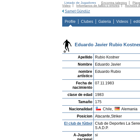
Listado de Jugadores
Encontra talentos
Playe
Video
Informanos de fallos o errores
Archivos 
Samet Gündüz
Profile
Clubes
Galeria
Videos
edi
Eduardo Javier Rubio Kostne
Apellido
Rubio Kostner
Nombre
Eduardo Javier
nombre
Eduardo Rubio
artístico
Fecha de
07.11.1983
nacimiento
clase de edad
1983
Tamaño
175
Nacionalidad
Chile,
Alemania
Posicion
Atacante,Striker
El club de fútbol
Club de Deportes La Ser
S.A.D.P.
A-Jugador
si
nacional