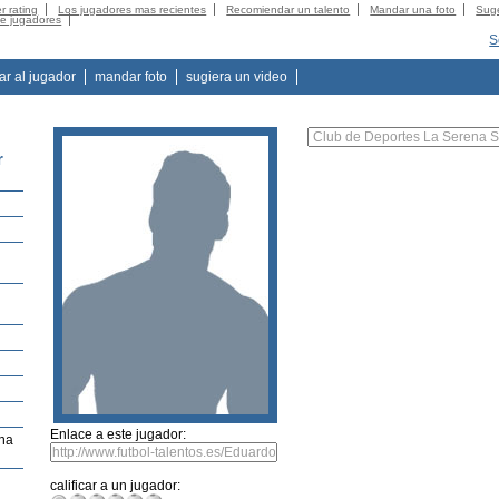
r rating
Los jugadores mas recientes
Recomiendar un talento
Mandar una foto
Suge
de jugadores
S
tar al jugador
mandar foto
sugiera un video
r
Enlace a este jugador:
ena
calificar a un jugador: