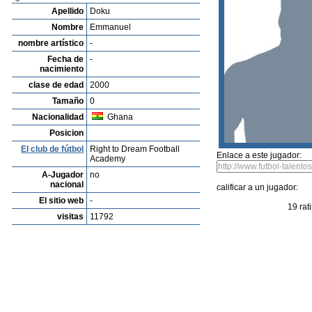
Listado de Jugadores
Encontra talentos
Player rating
Los jugadores mas reciente
Video
Informanos de fallos o errores
Archivos de jugadores
Mohammed Kudus
Profile
Clubes
Galeria
Videos
editar al jugador
mandar foto
su
Emmanuel Doku
Apellido
Doku
Nombre
Emmanuel
nombre artístico
-
Fecha de
-
nacimiento
clase de edad
2000
Tamaño
0
Nacionalidad
Ghana
Posicion
El club de fútbol
Right to Dream Football
Enlace a este jugador:
Academy
A-Jugador
no
nacional
calificar a un jugador: