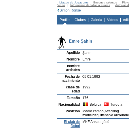
Listado de Jugadores
Encontra talentos
Playe
Video
Informanos de fallos o errores
Archivos 
Simon Ronse
Profile
Clubes
Galeria
Videos
edi
Emre Şahin
Apellido
Şahin
Nombre
Emre
nombre
-
artístico
Fecha de
05.01.1992
nacimiento
clase de
1992
edad
Tamaño
176
Nacionalidad
Bélgica,
Turquía
Posicion
Medio campo,Attacking
midfielder,Offensive allrounde
El club de
MKE Ankaragücü
fútbol