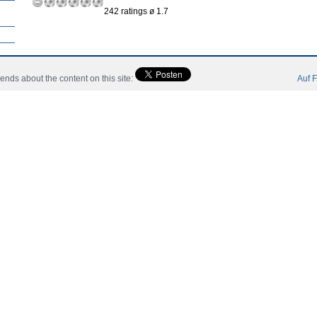
242 ratings ø 1.7
aw
riends about the content on this site:
Auf F
eler für Belgien.
eler für Belgien.
on Sporting Braga.
Inicio
Noticias
Jugadores
Miembro
Catalogo
Con
 All Rights Reserved.