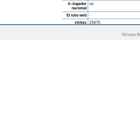
A-Jugador
no
nacional
El sitio web
-
visitas
25875
Cookie Consent plugin for the EU cookie l
Tell your f
16.06.08:
Sahin Emre
ist U-16 Nationalspi
30.07.09:
Sahin Emre
ist U-17 Nationalspi
11/2010:
Emre Sahin
spielt in der U-19 v
Copyright © 2006 - 2026 Fussball-Talente.com.