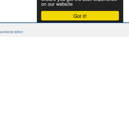
on our website
Got it!
acebook teilen
tacto
Contacto
CGC
Login