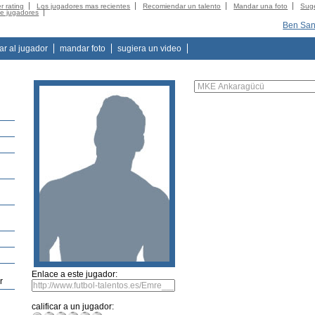
r rating
Los jugadores mas recientes
Recomiendar un talento
Mandar una foto
Suge
de jugadores
Ben San
tar al jugador
mandar foto
sugiera un video
Enlace a este jugador:
r
calificar a un jugador: