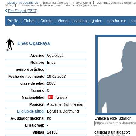
Listado de Jugadores
Encontra talentos
Player rating
Los jugadores mas reciente
Video
Informanos de fallos o errores
Archivos de jugadores
Tim Zimpel (TZ17)
Profile
Clubes
Galeria
Videos
editar al jugador
mandar foto
su
Enes Oçakkaya
Apellido
Oçakkaya
Nombre
Enes
nombre artístico
-
Fecha de nacimiento
19.02.2003
clase de edad
2003
Tamaño
0
Nacionalidad
Turquía
Posicion
Atacante,Right winger
El club de fútbol
Borussia Dortmund
A-Jugador nacional
no
Enlace a este jugador:
El sitio web
-
visitas
24156
calificar a un jugador: