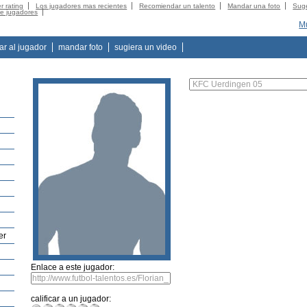
r rating
Los jugadores mas recientes
Recomiendar un talento
Mandar una foto
Suge
de jugadores
Mu
tar al jugador
mandar foto
sugiera un video
er
Enlace a este jugador:
calificar a un jugador: