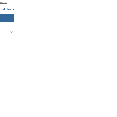
rir un
rat Ural