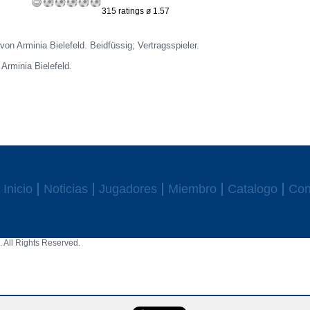
315 ratings ø 1.57
 von Arminia Bielefeld. Beidfüssig; Vertragsspieler.
 Arminia Bielefeld.
Inicio
Noticias
Jugadores
Miembro
Catalogo
Con
 All Rights Reserved.
aw