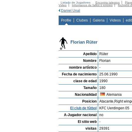
Listado de Jugadores
Encontra talentos
Playe
Video
Informanos de fallos o errores
Archivos 
Daniel Unal
Profile
Clubes
Galeria
Videos
edi
Florian Rüter
Apellido
Rüter
Nombre
Florian
nombre artístico
-
Fecha de nacimiento
25.06.1990
clase de edad
1990
Tamaño
180
Nacionalidad
Alemania
Posicion
Atacante,Right wing
El club de fútbol
KFC Uerdingen 05
A-Jugador nacional
no
El sitio web
-
visitas
29391