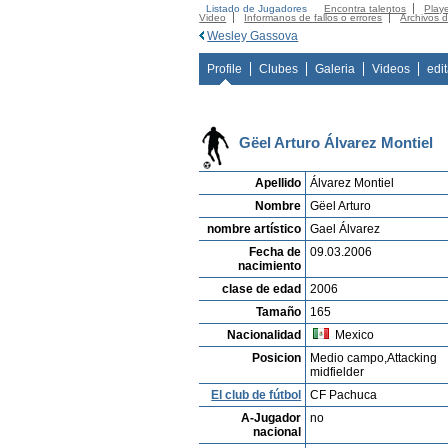
Listado de Jugadores
Encontra talentos
Playe
Video
Informanos de fallos o errores
Archivos 
Wesley Gassova
Profile
Clubes
Galeria
Videos
edi
Gëel Arturo Álvarez Montiel
Apellido
Álvarez Montiel
Nombre
Gëel Arturo
nombre artístico
Gael Álvarez
Fecha de
09.03.2006
nacimiento
clase de edad
2006
Tamaño
165
Nacionalidad
Mexico
Posicion
Medio campo,Attacking
midfielder
El club de fútbol
CF Pachuca
A-Jugador
no
nacional