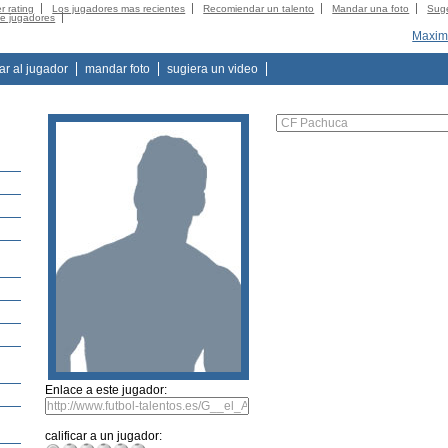
r rating
Los jugadores mas recientes
Recomiendar un talento
Mandar una foto
Suge
de jugadores
Maximi
tar al jugador
mandar foto
sugiera un video
Enlace a este jugador:
calificar a un jugador: