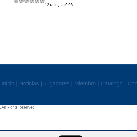
12 ratings ø 0.08
Inicio
Noticias
Jugadores
Miembro
Catalogo
Con
 All Rights Reserved.
aw