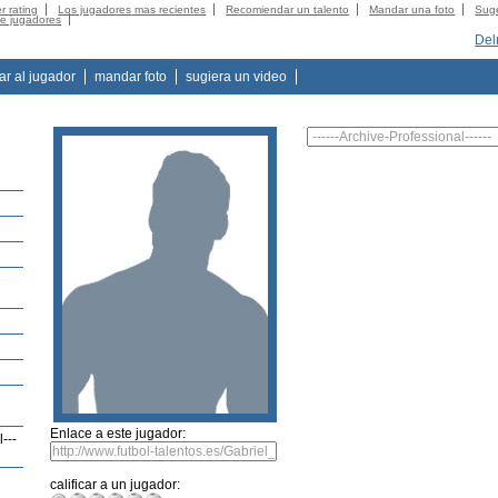
r rating
Los jugadores mas recientes
Recomiendar un talento
Mandar una foto
Suge
de jugadores
Del
tar al jugador
mandar foto
sugiera un video
Enlace a este jugador:
---
calificar a un jugador: