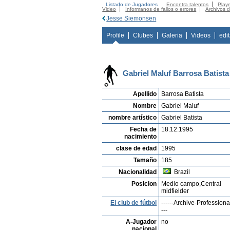
Listado de Jugadores
Encontra talentos
Playe
Video
Informanos de fallos o errores
Archivos 
Jesse Siemonsen
Profile
Clubes
Galeria
Videos
edi
Gabriel Maluf Barrosa Batista
Apellido
Barrosa Batista
Nombre
Gabriel Maluf
nombre artístico
Gabriel Batista
Fecha de
18.12.1995
nacimiento
clase de edad
1995
Tamaño
185
Nacionalidad
Brazil
Posicion
Medio campo,Central
midfielder
El club de fútbol
------Archive-Professional
---
A-Jugador
no
nacional