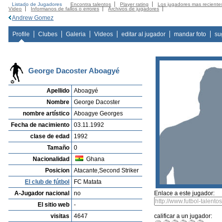
Listado de Jugadores
Encontra talentos
Player rating
Los jugadores mas reciente
Video
Informanos de fallos o errores
Archivos de jugadores
Andrew Gomez
Profile
Clubes
Galeria
Videos
editar al jugador
mandar foto
su
George Dacoster Aboagyé
Apellido
Aboagyé
Nombre
George Dacoster
nombre artístico
Aboagye Georges
Fecha de nacimiento
03.11.1992
clase de edad
1992
Tamaño
0
Nacionalidad
Ghana
Posicion
Atacante,Second Striker
El club de fútbol
FC Matata
A-Jugador nacional
no
Enlace a este jugador:
El sitio web
-
visitas
4647
calificar a un jugador: