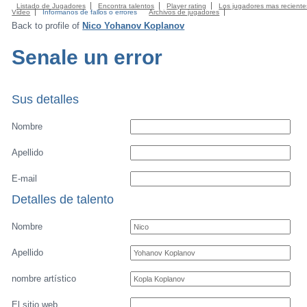
Listado de Jugadores
Encontra talentos
Player rating
Los jugadores mas reciente
Video
Informanos de fallos o errores
Archivos de jugadores
Back to profile of
Nico Yohanov Koplanov
Senale un error
Sus detalles
Nombre
Apellido
E-mail
Detalles de talento
Nombre
Apellido
nombre artístico
El sitio web