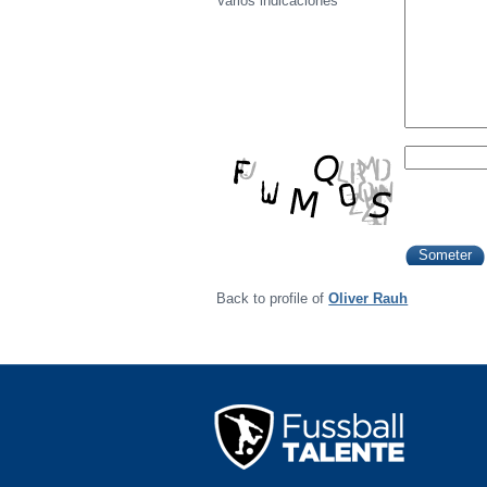
Varios indicaciónes
Back to profile of
Oliver Rauh