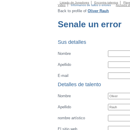
Listado de Jugadores
Encontra talentos
Playe
Video
Informanos de fallos o errores
Archivos 
Back to profile of
Oliver Rauh
Senale un error
Sus detalles
Nombre
Apellido
E-mail
Detalles de talento
Nombre
Apellido
nombre artístico
El sitio web