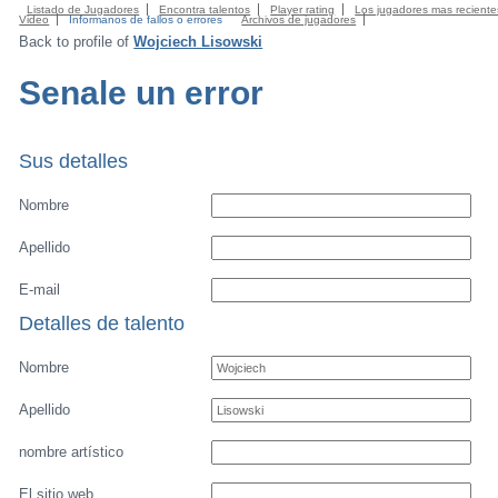
Listado de Jugadores
Encontra talentos
Player rating
Los jugadores mas reciente
Video
Informanos de fallos o errores
Archivos de jugadores
Back to profile of
Wojciech Lisowski
Senale un error
Sus detalles
Nombre
Apellido
E-mail
Detalles de talento
Nombre
Apellido
nombre artístico
El sitio web