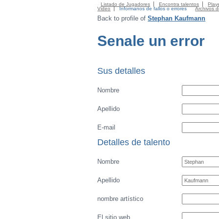
Listado de Jugadores
Encontra talentos
Playe
Video
Informanos de fallos o errores
Archivos 
Back to profile of
Stephan Kaufmann
Senale un error
Sus detalles
Nombre
Apellido
E-mail
Detalles de talento
Nombre
Apellido
nombre artístico
El sitio web