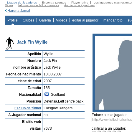
Listado de Jugadores
Encontra talentos
Player rating
Los jugadores mas reciente
Video
Informanos de fallos o errores
Archivos de jugadores
Haruna Jamal
Profile
Clubes
Galeria
Videos
editar al jugador
mandar foto
su
Jack Fin Wyllie
Apellido
Wyllie
Nombre
Jack Fin
nombre artístico
Jack Wylie
Fecha de nacimiento
10.08.2007
clase de edad
2007
Tamaño
185
Nacionalidad
Scotland
Posicion
Defensa,Left centre back
El club de fútbol
Glasgow Rangers
A-Jugador nacional
no
Enlace a este jugador:
El sitio web
-
visitas
7673
calificar a un jugador: