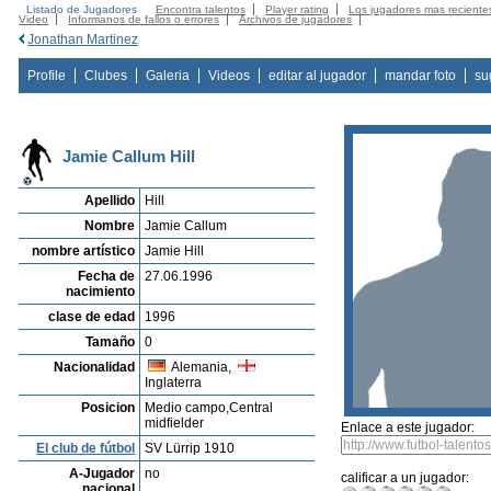
Listado de Jugadores
Encontra talentos
Player rating
Los jugadores mas reciente
Video
Informanos de fallos o errores
Archivos de jugadores
Jonathan Martinez
Profile
Clubes
Galeria
Videos
editar al jugador
mandar foto
su
Jamie Callum Hill
Apellido
Hill
Nombre
Jamie Callum
nombre artístico
Jamie Hill
Fecha de
27.06.1996
nacimiento
clase de edad
1996
Tamaño
0
Nacionalidad
Alemania,
Inglaterra
Posicion
Medio campo,Central
midfielder
Enlace a este jugador:
El club de fútbol
SV Lürrip 1910
A-Jugador
no
calificar a un jugador:
nacional