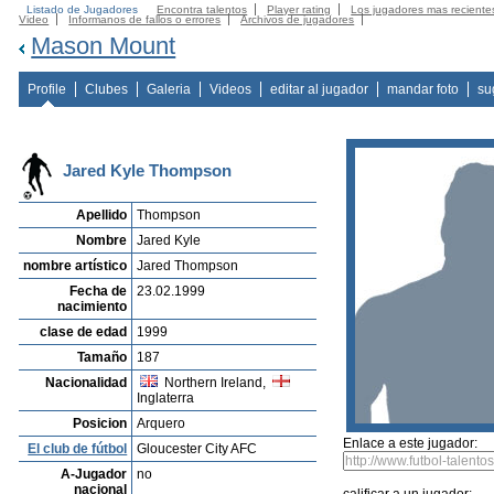
Listado de Jugadores
Encontra talentos
Player rating
Los jugadores mas reciente
Video
Informanos de fallos o errores
Archivos de jugadores
Mason Mount
Profile
Clubes
Galeria
Videos
editar al jugador
mandar foto
su
Jared Kyle Thompson
Apellido
Thompson
Nombre
Jared Kyle
nombre artístico
Jared Thompson
Fecha de
23.02.1999
nacimiento
clase de edad
1999
Tamaño
187
Nacionalidad
Northern Ireland,
Inglaterra
Posicion
Arquero
Enlace a este jugador:
El club de fútbol
Gloucester City AFC
A-Jugador
no
nacional