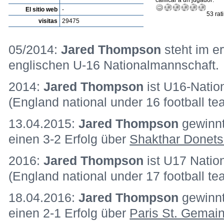
calificar a un jugador:
El sitio web
-
53 rat
visitas
29475
05/2014:
Jared Thompson
steht im e
englischen U-16 Nationalmannschaft.
2014:
Jared Thompson
ist U16-Natio
(England national under 16 football te
13.04.2015:
Jared Thompson
gewinn
einen 3-2 Erfolg über
Shakthar Donets
2016:
Jared Thompson
ist U17 Nation
(England national under 17 football t
18.04.2016:
Jared Thompson
gewinn
einen 2-1 Erfolg über
Paris St. Gemai