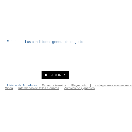
Futbol
Las condiciones general de negocio
INICIO
NOTICIAS
JUGADORES
MIEMBRO
CATALOGO
CONTA