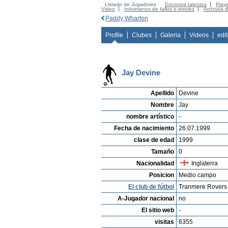
Listado de Jugadores
Encontra talentos
Playe
Video
Informanos de fallos o errores
Archivos 
Paddy Wharton
Profile
Clubes
Galeria
Videos
edi
Jay Devine
Apellido
Devine
Nombre
Jay
nombre artístico
-
Fecha de nacimiento
26.07.1999
clase de edad
1999
Tamaño
0
Nacionalidad
Inglaterra
Posicion
Medio campo
El club de fútbol
Tranmere Rovers
A-Jugador nacional
no
El sitio web
-
visitas
6355