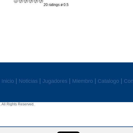
20 ratings ø 0.5
Inicio
Noticias
Jugadores
Miembro
Catalogo
Con
 All Rights Reserved.
aw