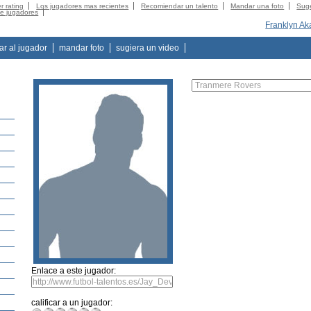
r rating
Los jugadores mas recientes
Recomiendar un talento
Mandar una foto
Suge
de jugadores
Franklyn A
tar al jugador
mandar foto
sugiera un video
Enlace a este jugador:
calificar a un jugador: