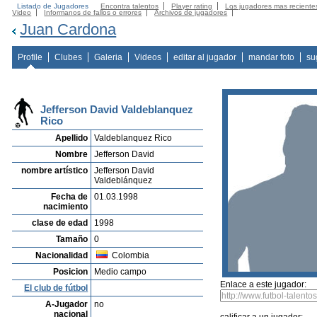
Listado de Jugadores
Encontra talentos
Player rating
Los jugadores mas reciente
Video
Informanos de fallos o errores
Archivos de jugadores
Juan Cardona
Profile
Clubes
Galeria
Videos
editar al jugador
mandar foto
su
Jefferson David Valdeblanquez
Rico
Apellido
Valdeblanquez Rico
Nombre
Jefferson David
nombre artístico
Jefferson David
Valdeblánquez
Fecha de
01.03.1998
nacimiento
clase de edad
1998
Tamaño
0
Nacionalidad
Colombia
Posicion
Medio campo
Enlace a este jugador:
El club de fútbol
A-Jugador
no
nacional