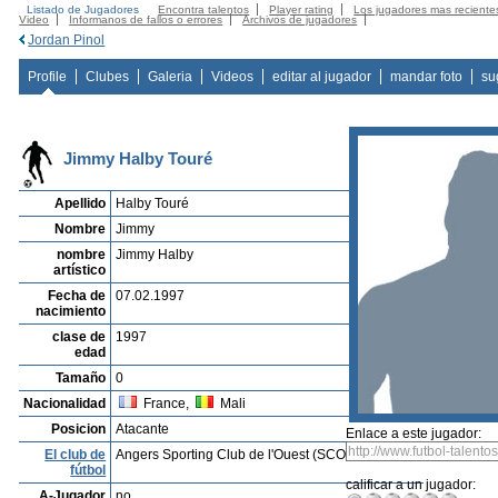
Listado de Jugadores
Encontra talentos
Player rating
Los jugadores mas reciente
Video
Informanos de fallos o errores
Archivos de jugadores
Jordan Pinol
Profile
Clubes
Galeria
Videos
editar al jugador
mandar foto
su
Jimmy Halby Touré
Apellido
Halby Touré
Nombre
Jimmy
nombre
Jimmy Halby
artístico
Fecha de
07.02.1997
nacimiento
clase de
1997
edad
Tamaño
0
Nacionalidad
France,
Mali
Posicion
Atacante
Enlace a este jugador:
El club de
Angers Sporting Club de l'Ouest (SCO)
fútbol
calificar a un jugador:
A-Jugador
no