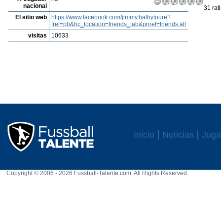
nacional
31 rat
El sitio web
https://www.facebook.com/jimmy.halbytoure?
fref=pb&hc_location=friends_tab&pnref=friends.all
visitas
10633
Inicio
Noticias
Juga
Copyright © 2006 - 2026 Fussball-Talente.com. All Rights Reserved.