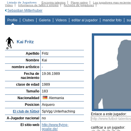
Listado de Jugadores
Encontra talentos
Player rating
Los jugadores mas reciente
Video
Informanos de fallos o errores
Archivos de jugadores
Sebastian Mitterhuber
Profile
Clubes
Galeria
Videos
editar al jugador
mandar foto
su
Kai Fritz
Apellido
Fritz
Nombre
Kai
nombre artístico
-
Fecha de
19.06.1989
nacimiento
clase de edad
1989
Tamaño
183
Nacionalidad
Alemania
Posicion
Arquero
El club de fútbol
SpVgg Unterhaching
Enlace a este jugador:
A-Jugador nacional
no
El sitio web
http://www.flying-
calificar a un jugador:
goalie.de/