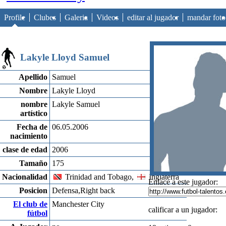
Profile
Clubes
Galeria
Videos
editar al jugador
mandar foto
Lakyle Lloyd Samuel
Apellido
Samuel
Nombre
Lakyle Lloyd
nombre
Lakyle Samuel
artístico
Fecha de
06.05.2006
nacimiento
clase de edad
2006
Tamaño
175
Nacionalidad
Trinidad and Tobago,
Inglaterra
Enlace a este jugador:
Posicion
Defensa,Right back
El club de
Manchester City
calificar a un jugador:
fútbol