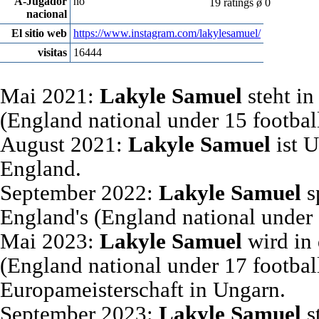
A-Jugador
no
19 ratings ø 0
nacional
El sitio web
https://www.instagram.com/lakylesamuel/
visitas
16444
Mai 2021:
Lakyle Samuel
steht i
(England national under 15 footbal
August 2021:
Lakyle Samuel
ist 
England.
September 2022:
Lakyle Samuel
s
England's (England national under 
Mai 2023:
Lakyle Samuel
wird in
(England national under 17 footba
Europameisterschaft in Ungarn.
September 2023:
Lakyle Samuel
s