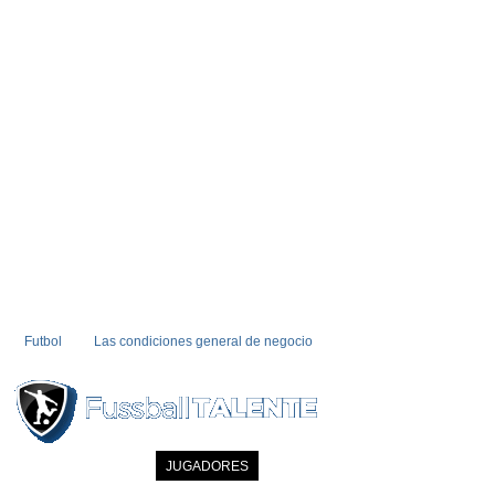
Futbol
Las condiciones general de negocio
INICIO
NOTICIAS
JUGADORES
MIEMBRO
CATALOGO
CONTA