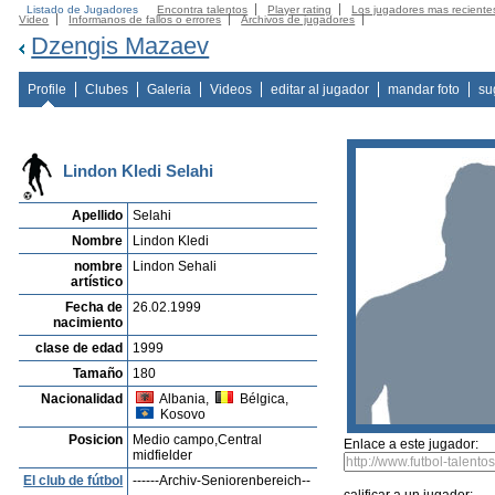
Listado de Jugadores
Encontra talentos
Player rating
Los jugadores mas reciente
Video
Informanos de fallos o errores
Archivos de jugadores
Dzengis Mazaev
Profile
Clubes
Galeria
Videos
editar al jugador
mandar foto
su
Lindon Kledi Selahi
Apellido
Selahi
Nombre
Lindon Kledi
nombre
Lindon Sehali
artístico
Fecha de
26.02.1999
nacimiento
clase de edad
1999
Tamaño
180
Nacionalidad
Albania,
Bélgica,
Kosovo
Posicion
Medio campo,Central
Enlace a este jugador:
midfielder
El club de fútbol
------Archiv-Seniorenbereich--