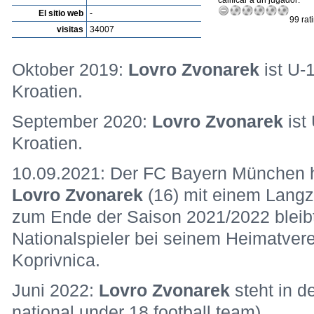
calificar a un jugador:
El sitio web
-
99 rat
visitas
34007
Oktober 2019:
Lovro Zvonarek
ist U-
Kroatien.
September 2020:
Lovro Zvonarek
ist
Kroatien.
10.09.2021: Der FC Bayern München ha
Lovro Zvonarek
(16) mit einem Langze
zum Ende der Saison 2021/2022 bleibt
Nationalspieler bei seinem Heimatver
Koprivnica.
Juni 2022:
Lovro Zvonarek
steht in d
national under 18 football team).