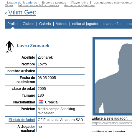
Listado de Jugadores
Encontra talentos
Player rating
Los jugadores mas reciente
Video
Informanos de fallos o errores
Archivos de jugadores
Vilim Gec
Profile
Clubes
Galeria
Videos
editar al jugador
mandar foto
su
Lovro Zvonarek
Apellido
Zvonarek
Nombre
Lovro
nombre artístico
-
Fecha de
08.05.2005
nacimiento
clase de edad
2005
Tamaño
180
Nacionalidad
Croacia
Posicion
Medio campo,Attacking
midfielder
Enlace a este jugador:
El club de fútbol
CF Estrela da Amadora SAD
A-Jugador
no
nacional