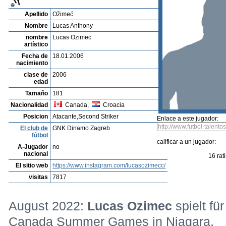
Listado de Jugadores
Encontra talentos
Player rating
Los jugadores mas reciente
Video
Informanos de fallos o errores
Archivos de jugadores
Fabian Kirchner
Profile
Clubes
Galeria
Videos
editar al jugador
mandar foto
su
Lucas Anthony Ožimeć
Apellido
Ožimeć
Nombre
Lucas Anthony
nombre
Lucas Ozimec
artístico
Fecha de
18.01.2006
nacimiento
clase de
2006
edad
Tamaño
181
Nacionalidad
Canada,
Croacia
Posicion
Atacante,Second Striker
Enlace a este jugador:
El club de
GNK Dinamo Zagreb
fútbol