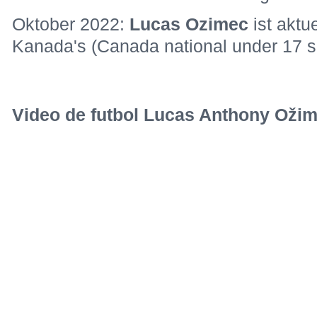
calificar a un jugador:
A-Jugador
no
nacional
16 rat
El sitio web
https://www.instagram.com/lucasozimecc/
visitas
7817
August 2022:
Lucas Ozimec
spielt fü
Canada Summer Games in Niagara.
Oktober 2022:
Lucas Ozimec
ist aktu
Kanada's (Canada national under 17 s
Video de futbol Lucas Anthony Ožim