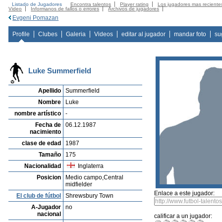
Listado de Jugadores
Encontra talentos
Player rating
Los jugadores mas reciente
Video
Informanos de fallos o errores
Archivos de jugadores
Evgeni Pomazan
Profile
Clubes
Galeria
Videos
editar al jugador
mandar foto
su
Luke Summerfield
Apellido
Summerfield
Nombre
Luke
nombre artístico
-
Fecha de
06.12.1987
nacimiento
clase de edad
1987
Tamaño
175
Nacionalidad
Inglaterra
Posicion
Medio campo,Central
midfielder
Enlace a este jugador:
El club de fútbol
Shrewsbury Town
A-Jugador
no
nacional
calificar a un jugador: