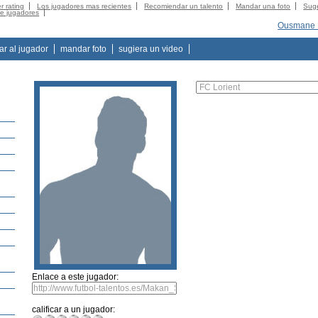
r rating
Los jugadores mas recientes
Recomiendar un talento
Mandar una foto
Suge
de jugadores
Ousmane 
tar al jugador
mandar foto
sugiera un video
Enlace a este jugador:
calificar a un jugador: