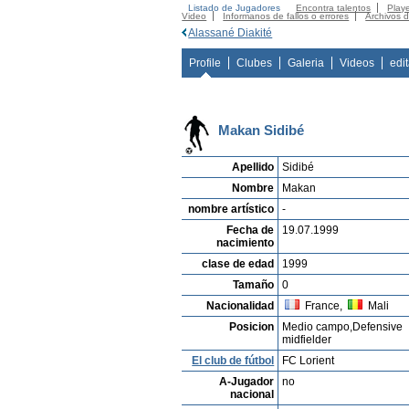
Listado de Jugadores
Encontra talentos
Playe
Video
Informanos de fallos o errores
Archivos 
Alassané Diakité
Profile
Clubes
Galeria
Videos
edi
Makan Sidibé
Apellido
Sidibé
Nombre
Makan
nombre artístico
-
Fecha de
19.07.1999
nacimiento
clase de edad
1999
Tamaño
0
Nacionalidad
France,
Mali
Posicion
Medio campo,Defensive
midfielder
El club de fútbol
FC Lorient
A-Jugador
no
nacional