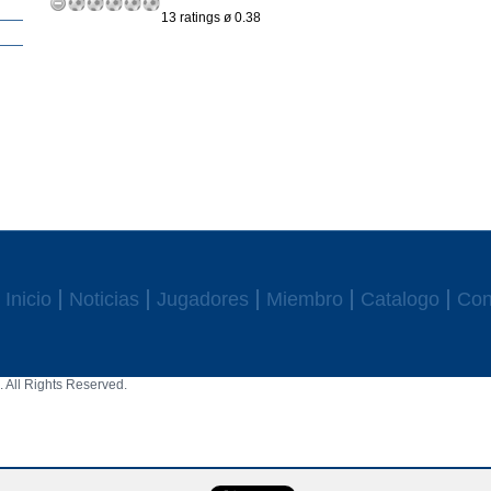
13 ratings ø 0.38
Inicio
Noticias
Jugadores
Miembro
Catalogo
Con
 All Rights Reserved.
aw