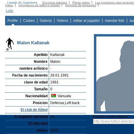
Listado de Jugadores
Encontra talentos
Player rating
Los jugadores mas reciente
Video
Informanos de fallos o errores
Archivos de jugadores
Lolo
Profile
Clubes
Galeria
Videos
editar al jugador
mandar foto
su
Malon Kaltanak
Apellido
Kaltanak
Nombre
Malon
nombre artístico
-
Fecha de nacimiento
28.01.1991
clase de edad
1991
Tamaño
0
Nacionalidad
Vanuatu
Posicion
Defensa,Left back
El club de fútbol
A-Jugador nacional
no
Enlace a este jugador:
El sitio web
-
visitas
9640