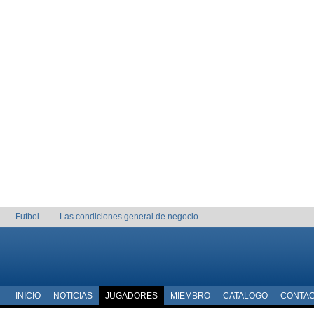
Futbol
Las condiciones general de negocio
INICIO
NOTICIAS
JUGADORES
MIEMBRO
CATALOGO
CONTA