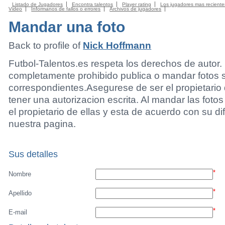
Listado de Jugadores
Encontra talentos
Player rating
Los jugadores mas reciente
Video
Informanos de fallos o errores
Archivos de jugadores
Mandar una foto
Back to profile of
Nick Hoffmann
Futbol-Talentos.es respeta los derechos de autor.
completamente prohibido publica o mandar fotos 
correspondientes.Asegurese de ser el propietario 
tener una autorizacion escrita. Al mandar las foto
el propietario de ellas y esta de acuerdo con su di
nuestra pagina.
Sus detalles
*
Nombre
*
Apellido
*
E-mail