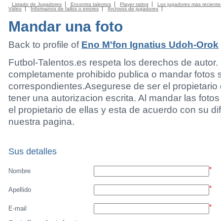
Listado de Jugadores
Encontra talentos
Player rating
Los jugadores mas reciente
Video
Informanos de fallos o errores
Archivos de jugadores
Mandar una foto
Back to profile of
Eno M'fon Ignatius Udoh-Orok
Futbol-Talentos.es respeta los derechos de autor.
completamente prohibido publica o mandar fotos 
correspondientes.Asegurese de ser el propietario 
tener una autorizacion escrita. Al mandar las foto
el propietario de ellas y esta de acuerdo con su di
nuestra pagina.
Sus detalles
*
Nombre
*
Apellido
*
E-mail