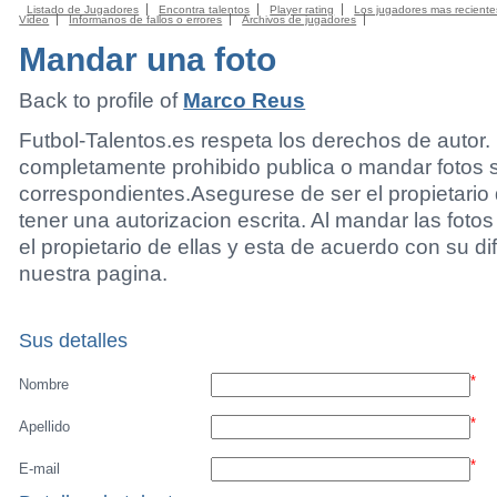
Listado de Jugadores
Encontra talentos
Player rating
Los jugadores mas reciente
Video
Informanos de fallos o errores
Archivos de jugadores
Mandar una foto
Back to profile of
Marco Reus
Futbol-Talentos.es respeta los derechos de autor.
completamente prohibido publica o mandar fotos 
correspondientes.Asegurese de ser el propietario 
tener una autorizacion escrita. Al mandar las foto
el propietario de ellas y esta de acuerdo con su di
nuestra pagina.
Sus detalles
*
Nombre
*
Apellido
*
E-mail