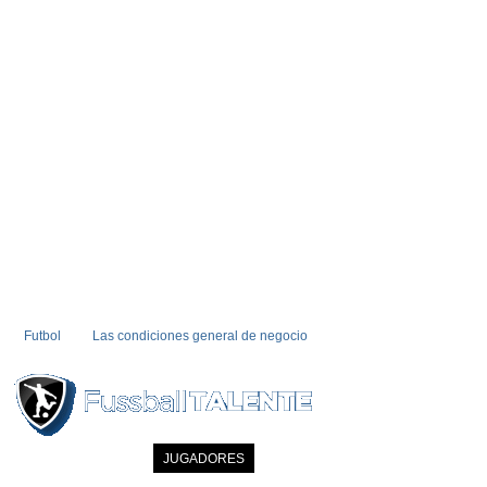
Futbol
Las condiciones general de negocio
INICIO
NOTICIAS
JUGADORES
MIEMBRO
CATALOGO
CONTA