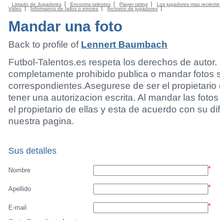
Listado de Jugadores
Encontra talentos
Player rating
Los jugadores mas reciente
Video
Informanos de fallos o errores
Archivos de jugadores
Mandar una foto
Back to profile of
Lennert Baumbach
Futbol-Talentos.es respeta los derechos de autor.
completamente prohibido publica o mandar fotos 
correspondientes.Asegurese de ser el propietario 
tener una autorizacion escrita. Al mandar las foto
el propietario de ellas y esta de acuerdo con su di
nuestra pagina.
Sus detalles
*
Nombre
*
Apellido
*
E-mail