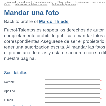
Listado de Jugadores
Encontra talentos
Player rating
Los jugadores mas reciente
Video
Informanos de fallos o errores
Archivos de jugadores
Mandar una foto
Back to profile of
Marco Thiede
Futbol-Talentos.es respeta los derechos de autor.
completamente prohibido publica o mandar fotos 
correspondientes.Asegurese de ser el propietario 
tener una autorizacion escrita. Al mandar las foto
el propietario de ellas y esta de acuerdo con su di
nuestra pagina.
Sus detalles
*
Nombre
*
Apellido
*
E-mail