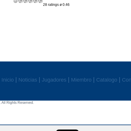
28 ratings ø 0.46
Inicio
Noticias
Jugadores
Miembro
Catalogo
Con
 All Rights Reserved.
aw