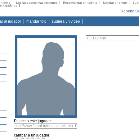
r rating
Los jugadores mas recientes
Recomiendar un talento
Mandar una foto
Suge
de jugadores
Roberto B
tar al jugador
mandar foto
sugiera un video
Enlace a este jugador:
calificar a un jugador: