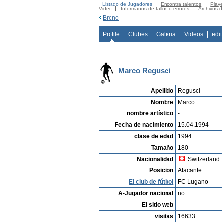
Listado de Jugadores
Encontra talentos
Playe
Video
Informanos de fallos o errores
Archivos 
Breno
Profile
Clubes
Galeria
Videos
edi
Marco Regusci
Apellido
Regusci
Nombre
Marco
nombre artístico
-
Fecha de nacimiento
15.04.1994
clase de edad
1994
Tamaño
180
Nacionalidad
Switzerland
Posicion
Atacante
El club de fútbol
FC Lugano
A-Jugador nacional
no
El sitio web
-
visitas
16633