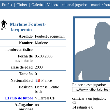
Profile
Clubes
Galeria
Videos
editar al jugador
mandar foto
Marlone Foubert-
Jacquemin
Apellido
Foubert-Jacquemin
Nombre
Marlone
nombre artístico
-
Fecha de
05.03.2003
nacimiento
clase de edad
2003
Tamaño
0
Nacionalidad
France
Enlace a este jugador:
Posicion
Defensa,Centre
back
El club de fútbol
Villarreal CF
calificar a un jugador:
A-Jugador
no
14 ratings ø 0
nacional