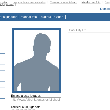
r rating
Los jugadores mas recientes
Recomiendar un talento
Mandar una foto
Suge
de jugadores
Domini
tar al jugador
mandar foto
sugiera un video
Enlace a este jugador:
calificar a un jugador: