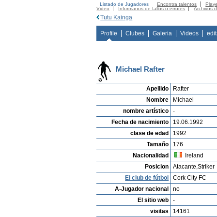
Listado de Jugadores
Encontra talentos
Playe
Video
Informanos de fallos o errores
Archivos 
Tutu Kainga
Profile
Clubes
Galeria
Videos
edi
Michael Rafter
Apellido
Rafter
Nombre
Michael
nombre artístico
-
Fecha de nacimiento
19.06.1992
clase de edad
1992
Tamaño
176
Nacionalidad
Ireland
Posicion
Atacante,Striker
El club de fútbol
Cork City FC
A-Jugador nacional
no
El sitio web
-
visitas
14161