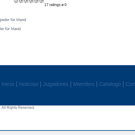
17 ratings ø 0
ieler für Irland.
er für Irland.
Inicio
Noticias
Jugadores
Miembro
Catalogo
Con
 All Rights Reserved.
aw