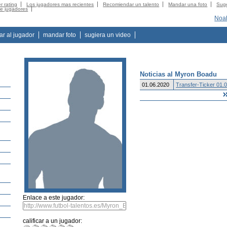
r rating
Los jugadores mas recientes
Recomiendar un talento
Mandar una foto
Suge
de jugadores
Noah
tar al jugador
mandar foto
sugiera un video
Noticias al Myron Boadu
01.06.2020
Transfer-Ticker 01.
Enlace a este jugador:
calificar a un jugador: