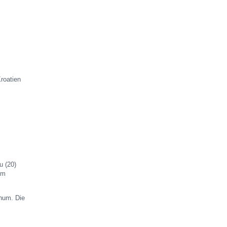
roatien
u (20)
um
chum. Die