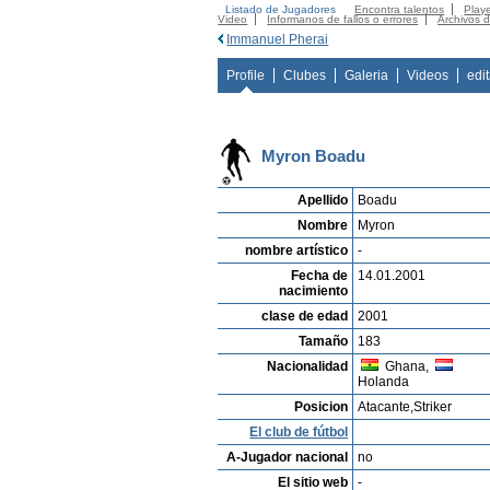
Listado de Jugadores
Encontra talentos
Playe
Video
Informanos de fallos o errores
Archivos 
Immanuel Pherai
Profile
Clubes
Galeria
Videos
edi
Myron Boadu
Apellido
Boadu
Nombre
Myron
nombre artístico
-
Fecha de
14.01.2001
nacimiento
clase de edad
2001
Tamaño
183
Nacionalidad
Ghana,
Holanda
Posicion
Atacante,Striker
El club de fútbol
A-Jugador nacional
no
El sitio web
-