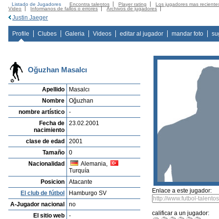
Listado de Jugadores
Encontra talentos
Player rating
Los jugadores mas reciente
Video
Informanos de fallos o errores
Archivos de jugadores
Justin Jaeger
Profile
Clubes
Galeria
Videos
editar al jugador
mandar foto
su
Oğuzhan Masalcı
Apellido
Masalcı
Nombre
Oğuzhan
nombre artístico
-
Fecha de
23.02.2001
nacimiento
clase de edad
2001
Tamaño
0
Nacionalidad
Alemania,
Turquía
Posicion
Atacante
Enlace a este jugador:
El club de fútbol
Hamburgo SV
A-Jugador nacional
no
calificar a un jugador:
El sitio web
-