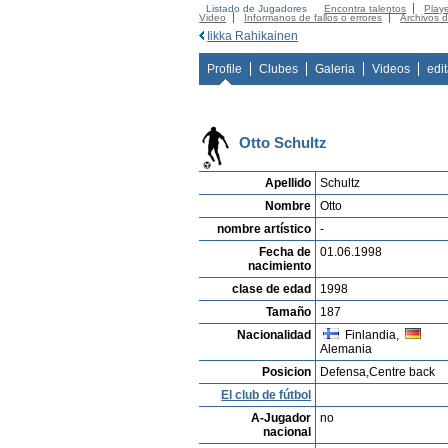
Listado de Jugadores
Encontra talentos
Playe
Video
Informanos de fallos o errores
Archivos 
Iikka Rahikainen
Profile
Clubes
Galeria
Videos
edi
Otto Schultz
Apellido
Schultz
Nombre
Otto
nombre artístico
-
Fecha de
01.06.1998
nacimiento
clase de edad
1998
Tamaño
187
Nacionalidad
Finlandia,
Alemania
Posicion
Defensa,Centre back
El club de fútbol
A-Jugador
no
nacional