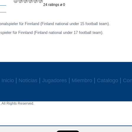
24 ratings ø 0
onalspieler für Finnland (Finland national under 15 football team).
lspieler für Finnland (Finland national under 17 football team).
Inicio
Noticias
Jugadores
Miembro
Catalogo
Con
 All Rights Reserved.
aw