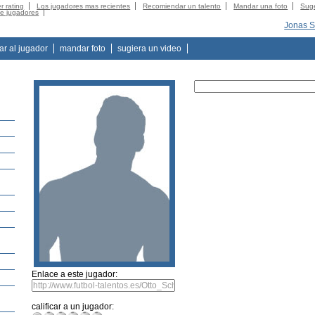
r rating
Los jugadores mas recientes
Recomiendar un talento
Mandar una foto
Suge
de jugadores
Jonas 
tar al jugador
mandar foto
sugiera un video
Enlace a este jugador:
calificar a un jugador: