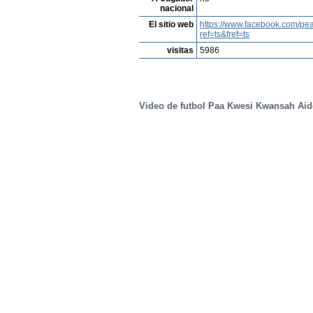
nacional
El sitio web
https://www.facebook.com/pe
ref=ts&fref=ts
visitas
5986
Video de futbol Paa Kwesi Kwansah Aid