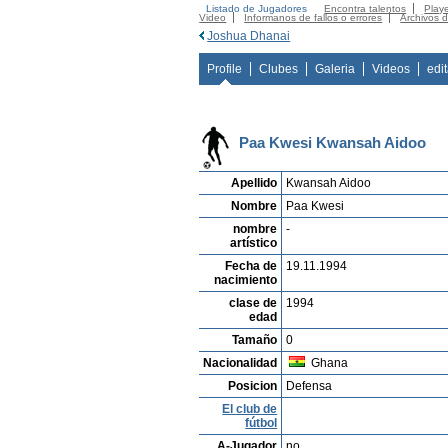
Listado de Jugadores
Encontra talentos
Playe
Video
Informanos de fallos o errores
Archivos 
Joshua Dhanai
Profile
Clubes
Galeria
Videos
edi
Paa Kwesi Kwansah Aidoo
Apellido
Kwansah Aidoo
Nombre
Paa Kwesi
nombre
-
artístico
Fecha de
19.11.1994
nacimiento
clase de
1994
edad
Tamaño
0
Nacionalidad
Ghana
Posicion
Defensa
El club de
fútbol
A-Jugador
no