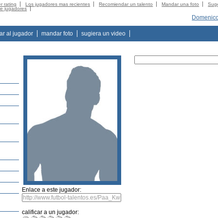
r rating
Los jugadores mas recientes
Recomiendar un talento
Mandar una foto
Suge
de jugadores
Domenico
tar al jugador
mandar foto
sugiera un video
Enlace a este jugador:
calificar a un jugador: