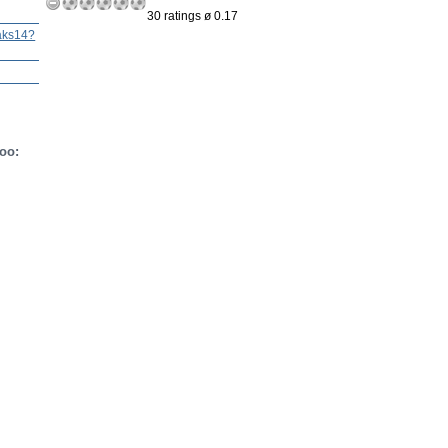
30 ratings ø 0.17
aks14?
oo: