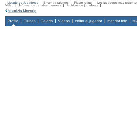
Listado de Jugadores
Encontra talentos
Player rating
Los jugadores mas reciente
Video
Informanos de fallos o errores
Archivos de jugadores
Maurizio Macorig
Profile
Clubes
Galeria
Videos
editar al jugador
mandar foto
su