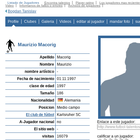
Listado de Jugadores
Encontra talentos
Player rating
Los jugadores mas reciente
Video
Informanos de fallos o errores
Archivos de jugadores
Bogdan Tanislav
Profile
Clubes
Galeria
Videos
editar al jugador
mandar foto
su
Maurizio Macorig
Apellido
Macorig
Nombre
Maurizio
nombre artístico
-
Fecha de nacimiento
01.11.1997
clase de edad
1997
Tamaño
186
Nacionalidad
Alemania
Posicion
Medio campo
El club de fútbol
Karlsruher SC
A-Jugador nacional
no
Enlace a este jugador:
El sitio web
-
visitas
16079
calificar a un jugador: