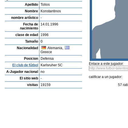
Listado de Jugadores
Encontra talentos
Player rating
Los jugadores mas reciente
Video
Informanos de fallos o errores
Archivos de jugadores
Harry Roberts
Profile
Clubes
Galeria
Videos
editar al jugador
mandar foto
su
Konstantinos Tolios
Apellido
Tolios
Nombre
Konstantinos
nombre artístico
-
Fecha de
14.01.1996
nacimiento
clase de edad
1996
Tamaño
0
Nacionalidad
Alemania,
Greece
Posicion
Defensa
Enlace a este jugador:
El club de fútbol
Karlsruher SC
A-Jugador nacional
no
calificar a un jugador:
El sitio web
-