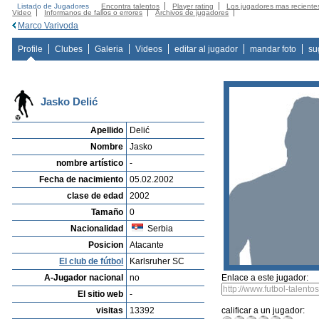
Listado de Jugadores
Encontra talentos
Player rating
Los jugadores mas reciente
Video
Informanos de fallos o errores
Archivos de jugadores
Marco Varivoda
Profile
Clubes
Galeria
Videos
editar al jugador
mandar foto
su
Jasko Delić
Apellido
Delić
Nombre
Jasko
nombre artístico
-
Fecha de nacimiento
05.02.2002
clase de edad
2002
Tamaño
0
Nacionalidad
Serbia
Posicion
Atacante
El club de fútbol
Karlsruher SC
A-Jugador nacional
no
Enlace a este jugador:
El sitio web
-
visitas
13392
calificar a un jugador: