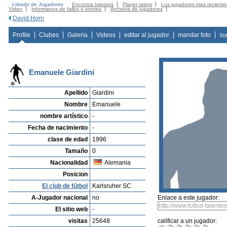
Listado de Jugadores
Encontra talentos
Player rating
Los jugadores mas reciente
Video
Informanos de fallos o errores
Archivos de jugadores
David Horn
Profile
Clubes
Galeria
Videos
editar al jugador
mandar foto
su
Emanuele Giardini
Apellido
Giardini
Nombre
Emanuele
nombre artístico
-
Fecha de nacimiento
-
clase de edad
1996
Tamaño
0
Nacionalidad
Alemania
Posicion
El club de fútbol
Karlsruher SC
A-Jugador nacional
no
Enlace a este jugador:
El sitio web
-
visitas
25648
calificar a un jugador: