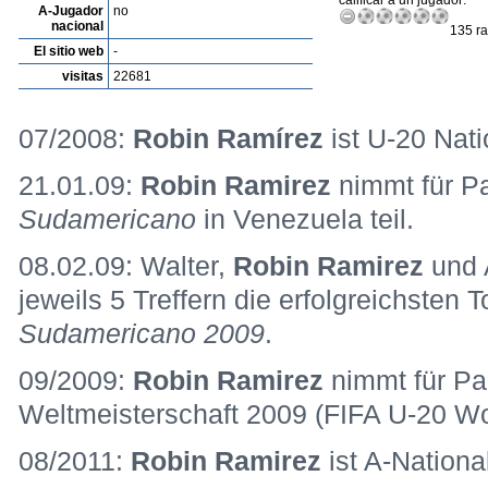
calificar a un jugador:
A-Jugador
no
nacional
135 ra
El sitio web
-
visitas
22681
07/2008:
Robin Ramírez
ist U-20 Nati
21.01.09:
Robin Ramirez
nimmt für P
Sudamericano
in Venezuela teil.
08.02.09: Walter,
Robin Ramirez
und 
jeweils 5 Treffern die erfolgreichsten
Sudamericano 2009
.
09/2009:
Robin Ramirez
nimmt für Pa
Weltmeisterschaft 2009 (FIFA U-20 Wor
08/2011:
Robin Ramirez
ist A-Nationa