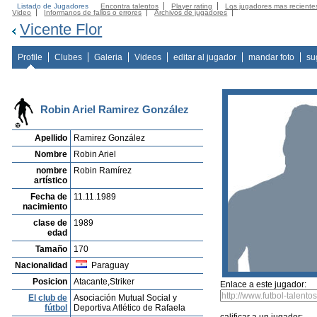
Listado de Jugadores
Encontra talentos
Player rating
Los jugadores mas reciente
Video
Informanos de fallos o errores
Archivos de jugadores
Vicente Flor
Profile
Clubes
Galeria
Videos
editar al jugador
mandar foto
su
Robin Ariel Ramirez González
Apellido
Ramirez González
Nombre
Robin Ariel
nombre
Robin Ramírez
artístico
Fecha de
11.11.1989
nacimiento
clase de
1989
edad
Tamaño
170
Nacionalidad
Paraguay
Posicion
Atacante,Striker
Enlace a este jugador:
El club de
Asociación Mutual Social y
fútbol
Deportiva Atlético de Rafaela