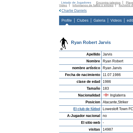
Listado de Jugadores
Encontra talentos
Playe
Video
Informanos de fallos o errores
Archivos 
Charlie Daniels
Profile
Clubes
Galeria
Videos
edi
Ryan Robert Jarvis
Apellido
Jarvis
Nombre
Ryan Robert
nombre artístico
Ryan Jarvis
Fecha de nacimiento
11.07.1986
clase de edad
1986
Tamaño
183
Nacionalidad
Inglaterra
Posicion
Atacante,Striker
El club de fútbol
Lowestoft Town F
A-Jugador nacional
no
El sitio web
-
visitas
14987