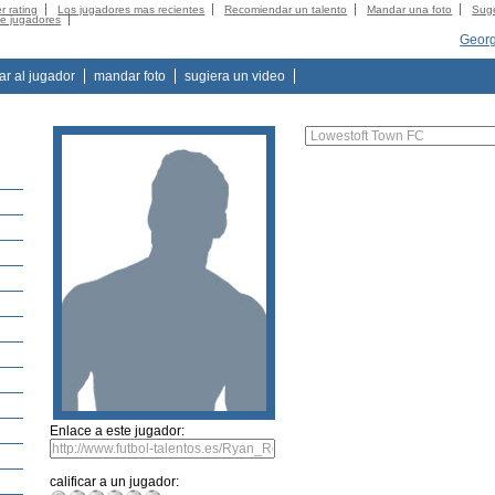
r rating
Los jugadores mas recientes
Recomiendar un talento
Mandar una foto
Suge
de jugadores
Georg
tar al jugador
mandar foto
sugiera un video
C
Enlace a este jugador:
calificar a un jugador: