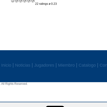
22 ratings ø 0.23
Inicio
Noticias
Jugadores
Miembro
Catalogo
Con
 All Rights Reserved.
aw